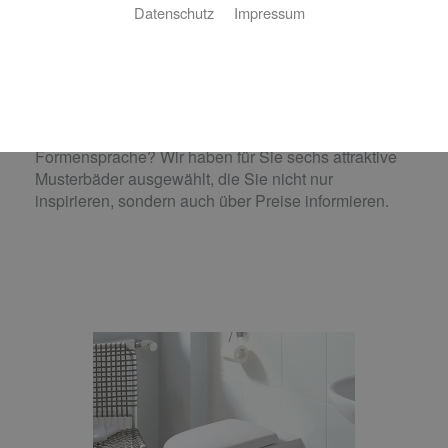
Datenschutz
Impressum
Ausgewählte Musterbäder mit Preisen
Was für eine Art Bad wünschen Sie sich? Ein
repräsentatives Gäste-WC auf kleinem Raum? Ein
freundliches und funktionales Familienbad? Oder ein
zeitlos elegantes Designbad mit klarer
Formensprache? Wir haben für Sie sechs attraktive
Musterbäder ausgewählt, die Sie nicht nur
inspirieren, sondern auch über Preise informieren.