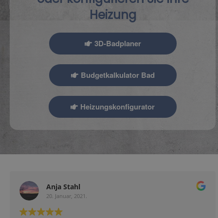
Heizung
3D-Badplaner
Budgetkalkulator Bad
Heizungskonfigurator
Michael 74193
31. August, 2020.