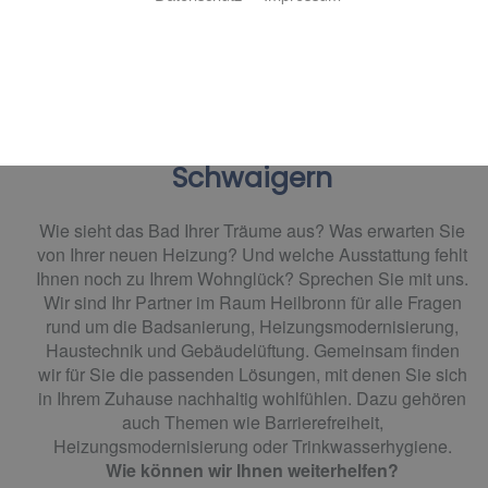
Firma Albert Widowski – Ihr
Partner für Heizung, Sanitär,
Lüftung & Haustechnik in
Schwaigern
Wie sieht das Bad Ihrer Träume aus? Was erwarten Sie
von Ihrer neuen Heizung? Und welche Ausstattung fehlt
Ihnen noch zu Ihrem Wohnglück? Sprechen Sie mit uns.
Wir sind Ihr Partner im Raum Heilbronn für alle Fragen
rund um die Badsanierung, Heizungsmodernisierung,
Haustechnik und Gebäudelüftung. Gemeinsam finden
wir für Sie die passenden Lösungen, mit denen Sie sich
in Ihrem Zuhause nachhaltig wohlfühlen. Dazu gehören
auch Themen wie Barrierefreiheit,
Heizungsmodernisierung oder Trinkwasserhygiene.
Wie können wir Ihnen weiterhelfen?